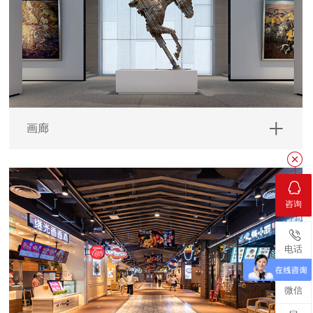
画廊


咨询

电话

微信