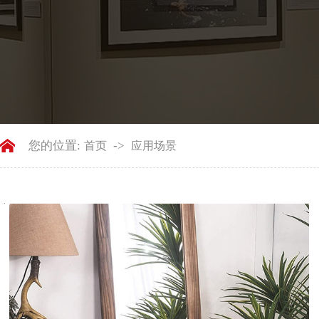
您的位置:
->
首页
应用场景
产
品
分
类
PRODUCT
CATEGORIES
按功能分类
按材质分类