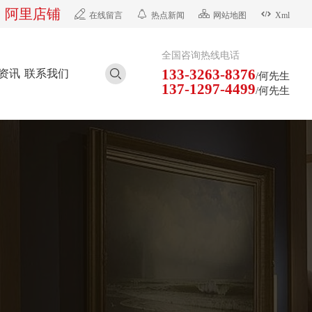
阿里店铺




在线留言
热点新闻
网站地图
Xml
全国咨询热线电话
133-3263-8376
资讯
联系我们

/何先生
137-1297-4499
/何先生