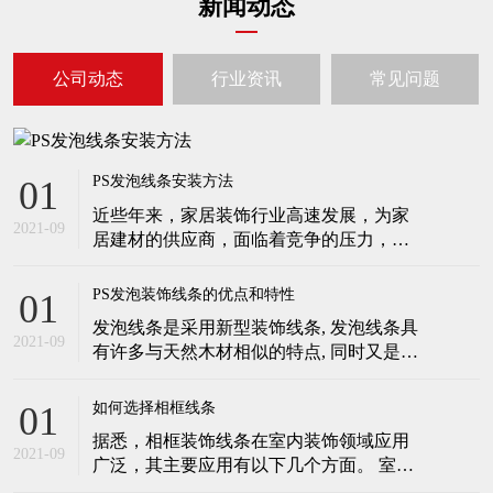
新闻动态
公司动态
行业资讯
常见问题
PS发泡线条安装方法
01
近些年来，家居装饰行业高速发展，为家
2021-09
居建材的供应商，面临着竞争的压力，现
阶段，为了在市场上立于不败之地，一定
要拿得出优良的产品。 发泡线条受到越来
PS发泡装饰线条的优点和特性
01
越多的欢迎，因其不仅具有良好的装饰作
发泡线条是采用新型装饰线条, 发泡线条具
用，还具有防水防潮、安装简便等特点，
2021-09
有许多与天然木材相似的特点, 同时又是一
不需要太多的人力和资金投入。为了取得
种特殊的高分子环保产品, 具有绿色环保、
自己想要的装饰效果，还要懂得
方便实用等特点。 发泡线条许多力学性能
如何选择相框线条
01
确实明显优于传统的材料，如冲击强度比
据悉，相框装饰线条在室内装饰领域应用
传统材料提高6-7倍，强度与重量比可提高
2021-09
广泛，其主要应用有以下几个方面。 室内
5-7倍。此外，在减少材料密度的条件下不
顶角线：即阴角线。室内进行吊顶安装