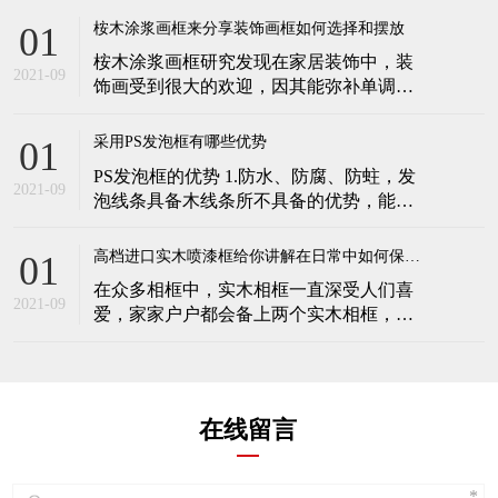
但不会降
时，天花板与墙壁接口处，用相框装饰线
桉木涂浆画框来分享装饰画框如何选择和摆放
01
条进行封边装饰，效果好。 室内门套线：
桉木涂浆画框研究发现在家居装饰中，装
目前室内门套线，采用传统的门套线，无
2021-09
饰画受到很大的欢迎，因其能弥补单调的
花纹造型，美观度差，使用装饰线条进行
墙面，提升家中的艺术气息。除了装饰画
门套线的安装，美观
本身，装饰画框的选择和摆放也非常的重
采用PS发泡框有哪些优势
01
要，搭配的好，才会让家居装饰更加出
PS发泡框的优势 1.防水、防腐、防蛀，发
彩。今天桉木涂浆画框为您介绍装饰画框
2021-09
泡线条具备木线条所不具备的优势，能够
选择和摆放的方法。 墙面是装饰画比较常
做到三防，应用范围更广。 2.质量轻便，
见的装饰位置，无论是沙发、餐桌
便于加工制作、运输。 3.损耗小，木线条
高档进口实木喷漆框给你讲解在日常中如何保养实木相框
01
由于制作工艺复杂，容易出现产品质量问
在众多相框中，实木相框一直深受人们喜
题，在加工过程中，不注意会造成很大的
2021-09
爱，家家户户都会备上两个实木相框，把
浪费。 4.环保，环保
自己的相片放入其中，用以更好的保存与
欣赏。这种相框一般自带有淡淡的木料香
味，同时木制的相框在观赏和质感上比较
贴合家里的环境，那么这种相框在日常中
在线留言
应当如何保养呢？下面高档进口实木喷漆
框就跟大家简单的讲解一下！ 这