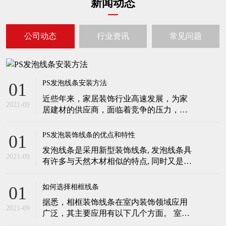
新闻动态
公司动态
行业资讯
常见问题
PS发泡线条安装方法
01
近些年来，家居装饰行业高速发展，为家
2021-09
居建材的供应商，面临着竞争的压力，现
阶段，为了在市场上立于不败之地，一定
要拿得出优良的产品。 发泡线条受到越来
PS发泡装饰线条的优点和特性
01
越多的欢迎，因其不仅具有良好的装饰作
发泡线条是采用新型装饰线条, 发泡线条具
用，还具有防水防潮、安装简便等特点，
2021-09
有许多与天然木材相似的特点, 同时又是一
不需要太多的人力和资金投入。为了取得
种特殊的高分子环保产品, 具有绿色环保、
自己想要的装饰效果，还要懂得
方便实用等特点。 发泡线条许多力学性能
如何选择相框线条
01
确实明显优于传统的材料，如冲击强度比
据悉，相框装饰线条在室内装饰领域应用
传统材料提高6-7倍，强度与重量比可提高
2021-09
广泛，其主要应用有以下几个方面。 室内
5-7倍。此外，在减少材料密度的条件下不
顶角线：即阴角线。室内进行吊顶安装