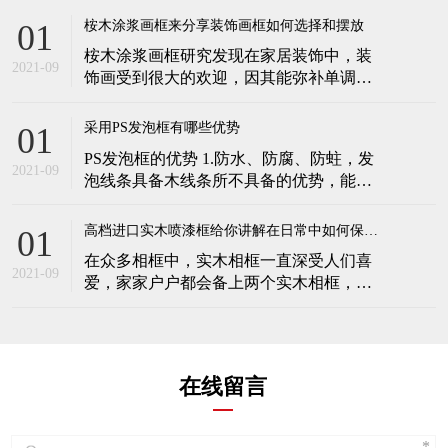
但不会降
时，天花板与墙壁接口处，用相框装饰线
桉木涂浆画框来分享装饰画框如何选择和摆放
01
条进行封边装饰，效果好。 室内门套线：
桉木涂浆画框研究发现在家居装饰中，装
目前室内门套线，采用传统的门套线，无
2021-09
饰画受到很大的欢迎，因其能弥补单调的
花纹造型，美观度差，使用装饰线条进行
墙面，提升家中的艺术气息。除了装饰画
门套线的安装，美观
本身，装饰画框的选择和摆放也非常的重
采用PS发泡框有哪些优势
01
要，搭配的好，才会让家居装饰更加出
PS发泡框的优势 1.防水、防腐、防蛀，发
彩。今天桉木涂浆画框为您介绍装饰画框
2021-09
泡线条具备木线条所不具备的优势，能够
选择和摆放的方法。 墙面是装饰画比较常
做到三防，应用范围更广。 2.质量轻便，
见的装饰位置，无论是沙发、餐桌
便于加工制作、运输。 3.损耗小，木线条
高档进口实木喷漆框给你讲解在日常中如何保养实木相框
01
由于制作工艺复杂，容易出现产品质量问
在众多相框中，实木相框一直深受人们喜
题，在加工过程中，不注意会造成很大的
2021-09
爱，家家户户都会备上两个实木相框，把
浪费。 4.环保，环保
自己的相片放入其中，用以更好的保存与
欣赏。这种相框一般自带有淡淡的木料香
味，同时木制的相框在观赏和质感上比较
贴合家里的环境，那么这种相框在日常中
在线留言
应当如何保养呢？下面高档进口实木喷漆
框就跟大家简单的讲解一下！ 这